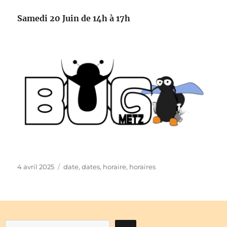
Samedi 20 Juin de 14h à 17h
Publié
Étiquettes
4 avril 2025
date
,
dates
,
horaire
,
horaires
le