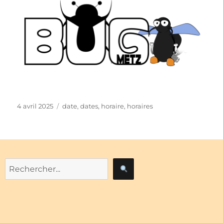
Publié
Étiquettes
4 avril 2025
date
,
dates
,
horaire
,
horaires
le